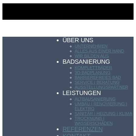
ÜBER UNS
UNTERNEHMEN
ALLES AUS EINER HAND
WIR BILDEN AUS
BADSANIERUNG
KOMPLETTBÄDER
3D-BADPLANUNG
BARRIEREFREIES BAD
SERVICE | BERATUNG
AUSSTELLUNGSPARTNER
LEISTUNGEN
ALTBAUSANIERUNG
UMBAU | RENOVIERUNG |
ELEKTRO
SANITÄR | HEIZUNG | KLIMA
TROCKNUNG |
WASSERSCHÄDEN
REFERENZEN